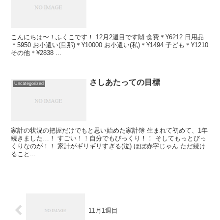
こんにちは〜！ふくこです！ 12月2週目です🙌 食費＊¥6212 日用品
＊5950 お小遣い(旦那)＊¥10000 お小遣い(私)＊¥1494 子ども＊¥1210
その他＊¥2838 ...
さしあたっての目標
Uncategorized
家計の状況の把握だけでもと思い始めた家計簿 生まれて初めて、1年
続きました…！ すごい！！自分でもびっくり！！ そしてもっとびっ
くりなのが！！ 家計がギリギリすぎる(泣) ほぼ赤字じゃん ただ続け
ること...
11月1週目