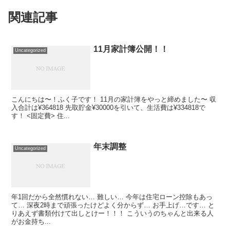
関連記事
11月家計簿公開！！
Uncategorized
こんにちは〜！ふく子です！ 11月の家計簿をやっと締めました〜 収
入合計は¥364818 先取貯金¥30000を引いて、生活費は¥334818で
す！ <固定費> 住...
年末調整
Uncategorized
年1回だから全然慣れない… 難しい… 今年は住宅ローン控除もあっ
て… 深夜2時まで頑張ったけどよく分からず… お手上げ…です… と
りあえず書類付けて出しとけー！！！ こういうのちゃんと出来る人
がお金持ち...